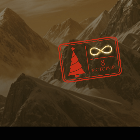
ОСТАЛИСЬ ВОПРОСЫ?
Ваше имя:
ПО ВОПРОСАМ
ОРГАНИЗАЦИИ
КОНЦЕРТОВ
Ваш телефон:
НАПИСАТЬ В WHATSAPP
+7
НАПИСАТЬ В TELEGRAM
Ваш e-mail:
СВЕТЛАНА ЛАНСКАЯ
+7 906 037-56-88
leonid@musicovrutsky.ru
Ваш вопрос: