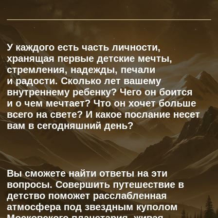
Помните, как в детстве с нетерпением
предвкушали новогоднее чудо? Писали
письма Деду Морозу и ждали, когда
долгожданные подарки окажутся под
елкой и… волшебство свершится!
«Новогодние 8 историй» — это
возможность снова ярко и по-детски
ощутить наступление Нового года,
сбросить накопившееся напряжение,
усталость и подарить себе чистую
радость.
ВЕРНИТЕСЬ
В ДЕТСТВО, ЧТОБЫ