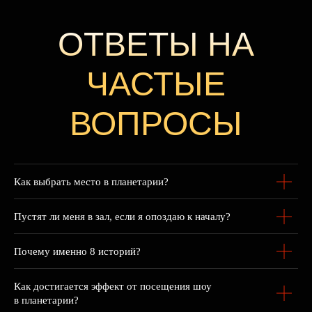
Леонид Овруцкий.
Официальный сайт.
© 2022-2026
Задать вопрос
Все права защищены.
Согласие на обработку персональных данных
Политика обработки персональных данных
ИП Овруцкий Л.И.
ОГРНИП 310774606400581
ИНН 771708711085
г.Москва, ул. Академика
Королёва, д.8, корп.2
Как выбрать место в планетарии?
Пустят ли меня в зал, если я опоздаю к началу?
Почему именно 8 историй?
Как достигается эффект от посещения шоу
в планетарии?