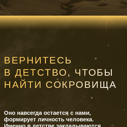
На концерте вы услышите 8 историй
о детстве. О волшебстве, в которое
мы искренне верили когда-то.
О фантазиях, страхах и обидах, первых
победах и детском прощении. Сколько
было планов и мечтаний! Какие-то уже
воплотились в жизнь, что-то давно
забыто, а чему-то только предстоит
сбыться. Прожить детские
воспоминания и чувства — это словно
найти старую, покрытую пылью
шкатулку с сокровищами и дать
им засверкать снова. Снова поверить
в себя, свои мечты и в чудо, которому
всё ещё есть место в жизни.