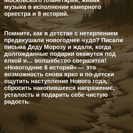
НАЙТИ СОКРОВИЩА
Оно навсегда остается с нами,
формирует личность человека.
Именно в детстве закладываются
внутренние опоры, смыслы,
ценности, с которыми мы идем
дальше по жизни. Первые страхи,
печали, тревоги тоже накладывают
свой отпечаток. Осознать
их и прожить — значит обрести
внутреннюю свободу.
ДЕТСТВО
—
САМОЕ
ВАЖНОЕ ВРЕМЯ
В ЖИЗНИ ЧЕЛОВЕКА