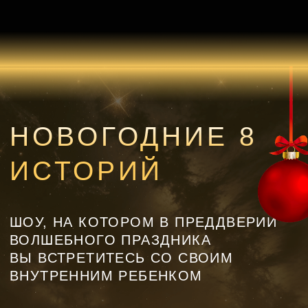
ВЫ ВСТРЕТИТЕСЬ СО СВОИМ
ВНУТРЕННИМ РЕБЕНКОМ
У каждого есть часть личности,
хранящая первые детские мечты,
стремления, надежды, печали
и радости. Сколько лет вашему
внутреннему ребенку? Чего он боится
и о чем мечтает? Что он хочет больше
всего на свете? И какое послание несет
вам в сегодняшний день?
Вы сможете найти ответы на эти
вопросы. Совершить путешествие в
детство поможет расслабленная
атмосфера под звездным куполом
Московского планетария, живая
музыка в исполнении камерного
оркестра и 8 историй.